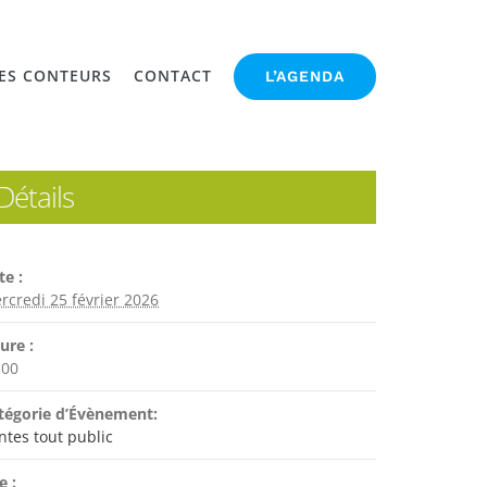
ES CONTEURS
CONTACT
L’AGENDA
Détails
te :
rcredi 25 février 2026
ure :
:00
tégorie d’Évènement:
ntes tout public
e :