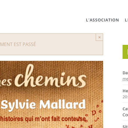
L’ASSOCIATION
L
×
EMENT EST PASSÉ
Da
me
He
20
Ca
Co
Sit