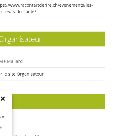
tps://www.racontartderire.ch/evenements/les-
rcredis-du-conte/
Organisateur
lvie Mallard
ir le site Organisateur
Lieu
t à
t
urte
de