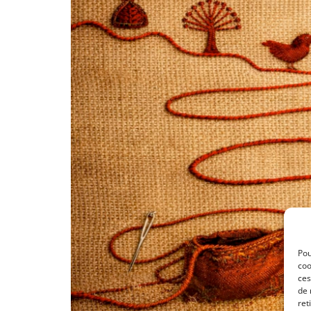
Pou
coo
ces
de 
ret