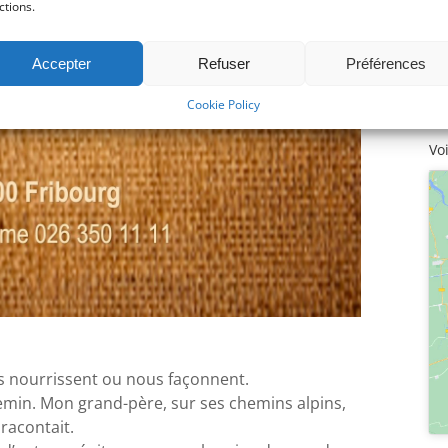
Ro
ctions.
Fr
Accepter
Refuser
Préférences
Ph
Cookie Policy
02
Vo
ous nourrissent ou nous façonnent.
min. Mon grand-père, sur ses chemins alpins,
 racontait.