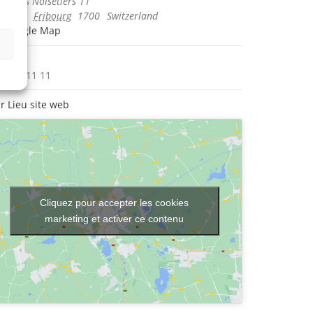
ute des Noisetiers 11
ibourg
,
Fribourg
1700
Switzerland
+ Google Map
one
6 350 11 11
ir Lieu site web
Cliquez pour accepter les cookies
marketing et activer ce contenu