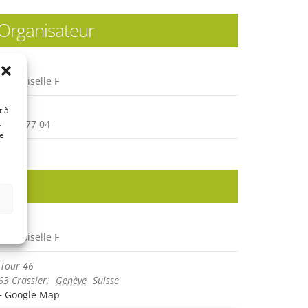
Organisateur
demoiselle F
one
t à
t
9 279 77 04
de
Lieu
demoiselle F
 Tour 46
63 Crassier
,
Genève
Suisse
+ Google Map