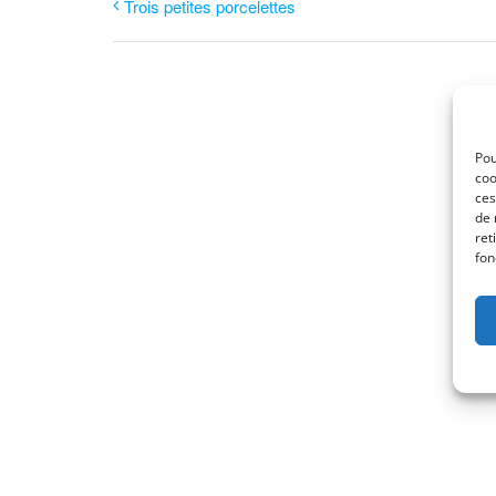
Trois petites porcelettes
Pou
coo
ces
de 
ret
fon