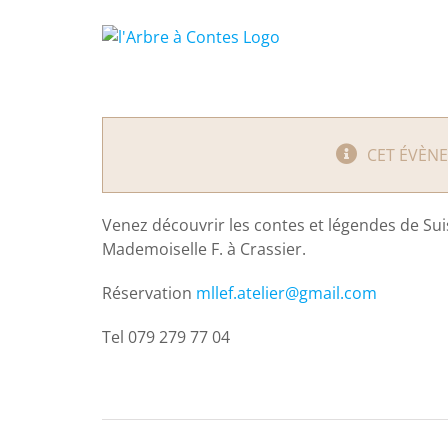
Passer
au
contenu
CET ÉVÈN
Venez découvrir les contes et légendes de Suis
Mademoiselle F. à Crassier.
Réservation
mllef.atelier@gmail.com
Tel 079 279 77 04