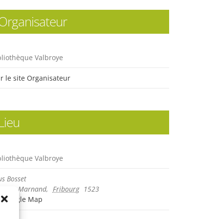
Organisateur
bliothèque Valbroye
ir le site Organisateur
Lieu
bliothèque Valbroye
us Bosset
anges Marnand
,
Fribourg
1523
+ Google Map