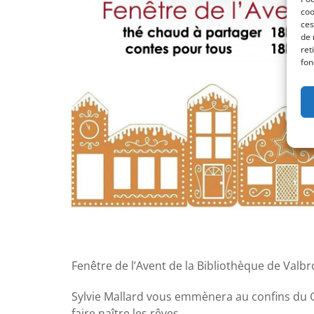
coo
ces
de 
ret
fon
Fenêtre de l’Avent de la Bibliothèque de Valb
Sylvie Mallard vous emmènera au confins du Gr
faire naître les rêves…