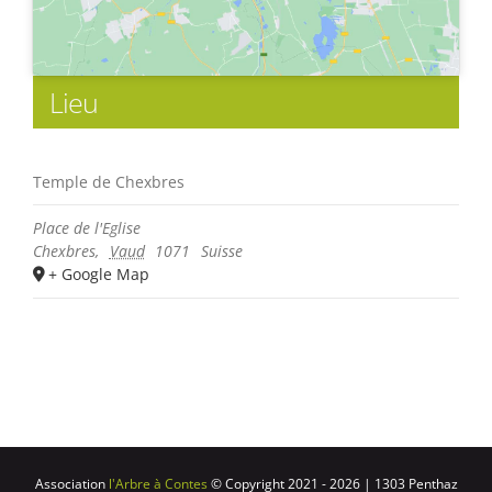
Lieu
Temple de Chexbres
Place de l'Eglise
Chexbres
,
Vaud
1071
Suisse
+ Google Map
Association
l'Arbre à Contes
© Copyright 2021 -
2026 | 1303 Penthaz