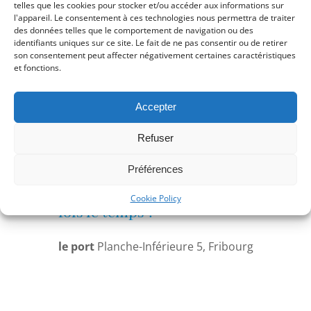
telles que les cookies pour stocker et/ou accéder aux informations sur
l'appareil. Le consentement à ces technologies nous permettra de traiter
des données telles que le comportement de navigation ou des
identifiants uniques sur ce site. Le fait de ne pas consentir ou de retirer
son consentement peut affecter négativement certaines caractéristiques
et fonctions.
Accepter
Refuser
Préférences
dimanche 23 août 2026 | 18:00
-
19:00
Contes à rebours, s’il était une
Cookie Policy
fois le temps ?
le port
Planche-Inférieure 5, Fribourg