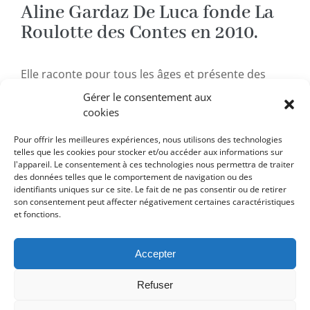
Aline Gardaz De Luca fonde La
Roulotte des Contes en 2010.
Elle raconte pour tous les âges et présente des
créations où chants et contes se mêlent. Elle
Gérer le consentement aux
propose également un répertoire adapté au jeune
cookies
public dès 2ans. Merveilles du quotidien, lumière
qui jaillit dans nos nuits, rencontres de l’ici et de
Pour offrir les meilleures expériences, nous utilisons des technologies
telles que les cookies pour stocker et/ou accéder aux informations sur
l’ailleurs, le chemin se trace pas à pas par le conte
l'appareil. Le consentement à ces technologies nous permettra de traiter
à travers nos vies.
des données telles que le comportement de navigation ou des
identifiants uniques sur ce site. Le fait de ne pas consentir ou de retirer
son consentement peut affecter négativement certaines caractéristiques
La Roulotte des Contes propose des ateliers
et fonctions.
d’expression orale par le chant et l’expression
scénique pour des groupes ou en séance
individuelle. Elle donne une formation de base à
Accepter
l’art de conter pour conteurs amateurs et anime
Refuser
un module destiné aux adultes pour conter au
tout-petits.