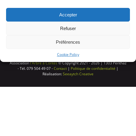
Accepter
Refuser
Préférences
Cookie Policy
Association
l'Arbre à Contes
© Copyright 2021 -
2026 | 1303 Penthaz
- Tél. 079 504 49 07 -
Contact
|
Politique de confidentialité
|
Réalisation:
Seeaytch Creative