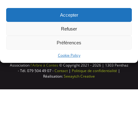
Accepter
Refuser
Préférences
Cookie Policy
Association
l'Arbre à Contes
© Copyright 2021 -
2026 | 1303 Penthaz
- Tél. 079 504 49 07 -
Contact
|
Politique de confidentialité
|
Réalisation:
Seeaytch Creative