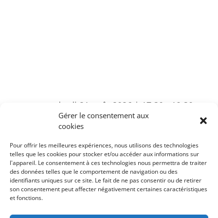
vendredi 21 août 2026 | 17:30
-
19:30
Gérer le consentement aux
Mémoires d’écorces
cookies
parc Sauvabelin
Cheminn de la
Pour offrir les meilleures expériences, nous utilisons des technologies
Chocolatière, Lausanne
telles que les cookies pour stocker et/ou accéder aux informations sur
l'appareil. Le consentement à ces technologies nous permettra de traiter
CHF5 à CHF15
des données telles que le comportement de navigation ou des
identifiants uniques sur ce site. Le fait de ne pas consentir ou de retirer
son consentement peut affecter négativement certaines caractéristiques
et fonctions.
dim
23