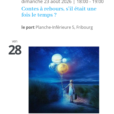
dimanche 23 août 2026 | 18:00
-
19:00
Contes à rebours, s’il était une
fois le temps ?
le port
Planche-Inférieure 5, Fribourg
ven
28