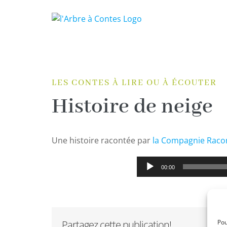
Passer
au
contenu
LES CONTES À LIRE OU À ÉCOUTER
Histoire de neige
Une histoire racontée par
la Compagnie Raco
Lecteur
00:00
audio
Pou
Partagez cette publication!