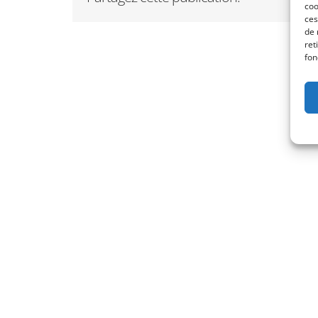
coo
ces
de 
ret
fon