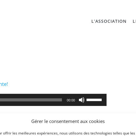
L’ASSOCIATION
L
nte!
Utilisez
00:00
les
flèches
haut/bas
Gérer le consentement aux cookies
pour
r offrir les meilleures expériences, nous utilisons des technologies telles que les
augmenter
Facebook
X
LinkedIn
WhatsAp
Pinte